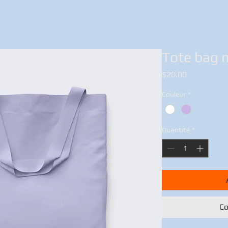
Tote bag 
Prix
$20.00
Couleur
*
Quantité
*
Co